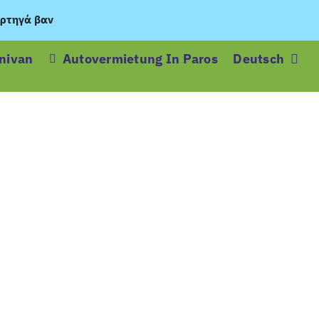
ρτηγά βαν
inivan
Autovermietung In Paros
Deutsch