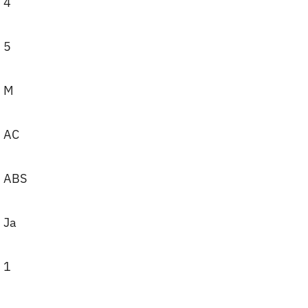
4
5
M
AC
ABS
Ja
1