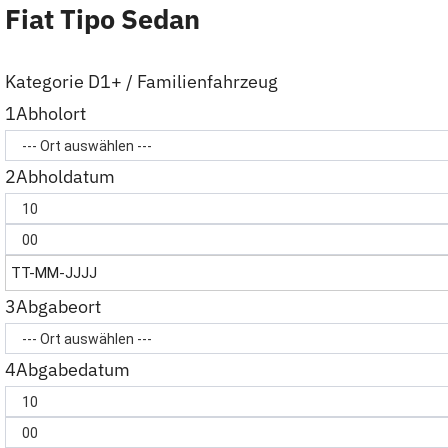
Fiat Tipo Sedan
Kategorie D1+ / Familienfahrzeug
1
Abholort
2
Abholdatum
3
Abgabeort
4
Abgabedatum