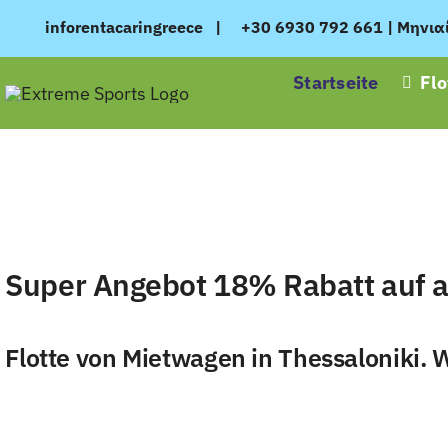
Skip
inforentacaringreece
|
+30 6930 792 661
|
Μηνια
to
content
Startseite
Flo
Super Angebot 18% Rabatt auf al
Flotte von Mietwagen in Thessaloniki. 