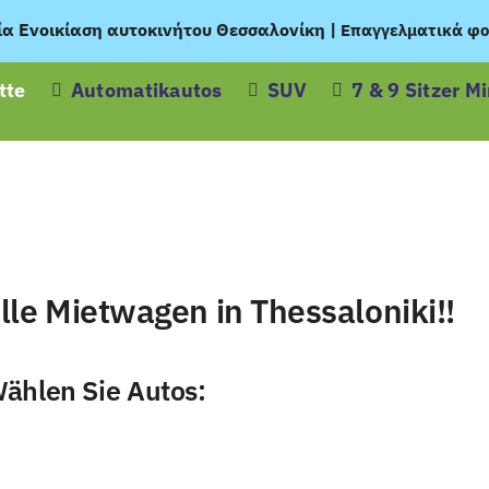
ία Ενοικίαση αυτοκινήτου Θεσσαλονίκη
|
Επαγγελματικά φο
tte
Automatikautos
SUV
7 & 9 Sitzer M
le Mietwagen in Thessaloniki!!
Wählen Sie Autos: