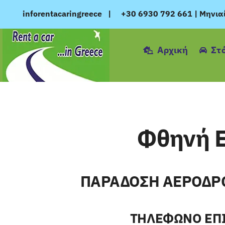
Μετάβαση
inforentacaringreece
|
+30 6930 792 661
|
Μηνια
στο
περιεχόμενο
Αρχική
Στ
Φθηνή Ε
ΠΑΡΑΔΟΣΗ ΑΕΡΟΔΡΟΜ
ΤΗΛΕΦΩΝΟ ΕΠΙΚ