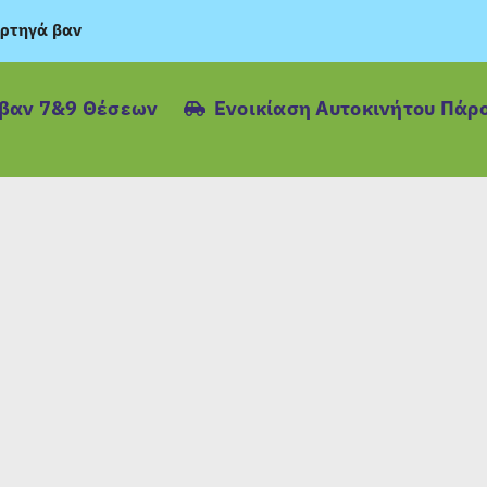
ρτηγά βαν
ιβαν 7&9 Θέσεων
Ενοικίαση Αυτοκινήτου Πάρ
ΝΗΤΟΥ ΣΤΗΝ ΕΛΛΑΔΑ
ΙΑΣΗ ΑΥΤΟΚΙΝΗΤΟΥ