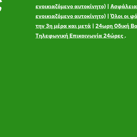
ς
ενοικιαζόμενο αυτοκίνητο)
|
Ασφάλεια 
ενοικιαζόμενο αυτοκίνητο)
|
Όλοι οι φ
την 3η μέρα και μετά
|
24ωρη Οδική Β
Τηλεφωνική Επικοινωνία 24ώρες
.