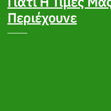
Γιατί Η Τιμές Μα
Περιέχουνε