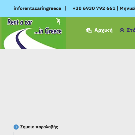
Μετάβαση
inforentacaringreece
|
+30 6930 792 661
|
Μηνια
στο
περιεχόμενο
Αρχική
Στ
Σημείο παραλαβής
1