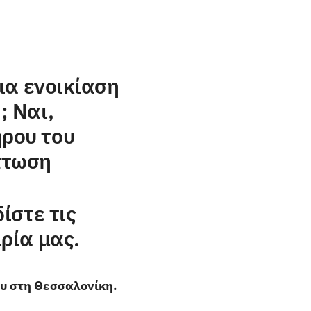
ια ενοικίαση
; Ναι,
ρου του
πτωση
ίστε τις
ρία μας.
ου στη Θεσσαλονίκη.