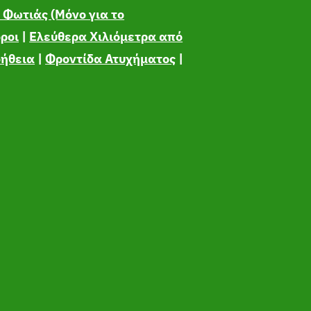
Φωτιάς (Μόνο για το
όροι
|
Ελεύθερα Χιλιόμετρα από
οήθεια
|
Φροντίδα Ατυχήματος
|