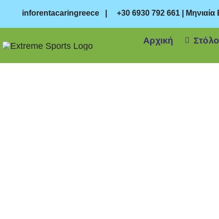
Μετάβαση
inforentacaringreece
|
+30 6930 792 661
|
Μηνιαία
στο
περιεχόμενο
Αρχική
Στόλο