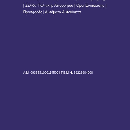
| Σελίδα Πολιτικής Απορρήτου | Όροι Ενοικίασης |
Προσφορές | Αυτόματα Αυτοκίνητα
Α.Μ. 0933Ε81000114500 |
Γ.Ε.Μ.Η. 59225904000