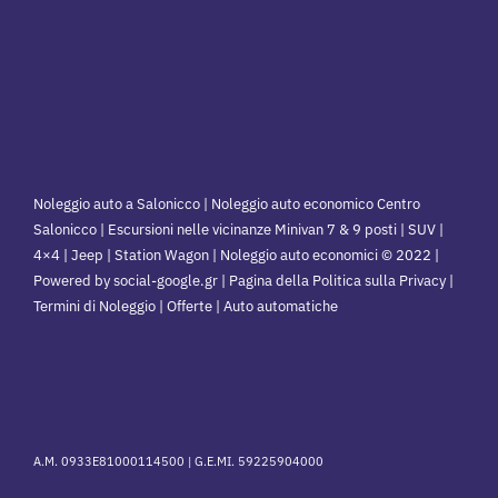
Noleggio auto a Salonicco | Noleggio auto economico Centro
Salonicco | Escursioni nelle vicinanze Minivan 7 & 9 posti | SUV |
4×4 | Jeep | Station Wagon | Noleggio auto economici © 2022 |
Powered by social-google.gr | Pagina della Politica sulla Privacy |
Termini di Noleggio | Offerte | Auto automatiche
A.M. 0933E81000114500 |
G.E.MI. 59225904000