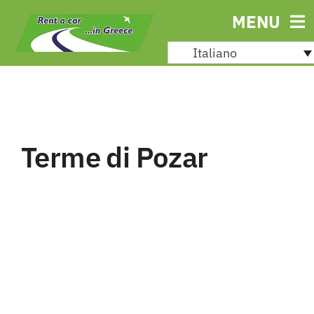
Skip
MENU
to
Italiano
content
Terme di Pozar
No