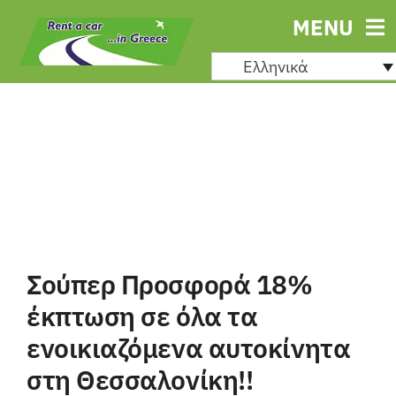
Μετάβαση
MENU
στο
Ελληνικά
περιεχόμενο
Σούπερ Προσφορά 18%
έκπτωση σε όλα τα
ενοικιαζόμενα αυτοκίνητα
στη Θεσσαλονίκη!!
Ενοικ