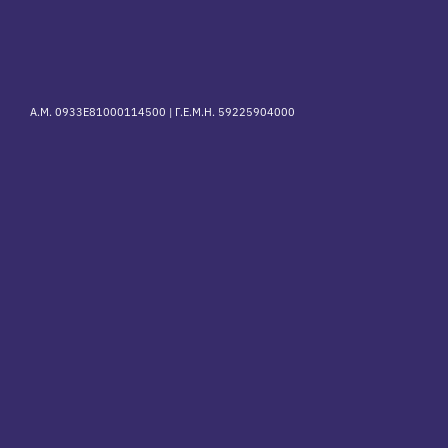
Α.Μ. 0933Ε81000114500 |
Γ.Ε.Μ.Η. 59225904000