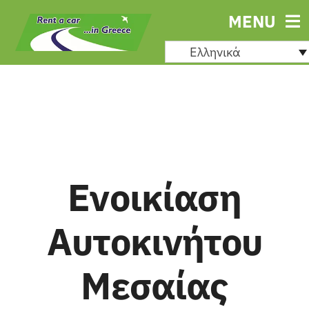
Μετάβαση
MENU
στο
Ελληνικά
περιεχόμενο
Ενοικίαση
Αυτοκινήτου
Μεσαίας
Ενοικ