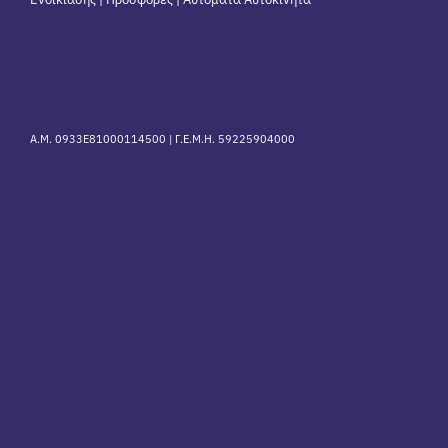
Α.Μ. 0933Ε81000114500 |
Γ.Ε.Μ.Η. 59225904000