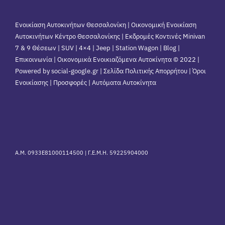
Ενοικίαση Αυτοκινήτων Θεσσαλονίκη | Οικονομική Ενοικίαση
Αυτοκινήτων Κέντρο Θεσσαλονίκης | Εκδρομές Κοντινές Minivan
7 & 9 Θέσεων | SUV | 4×4 | Jeep | Station Wagon |
Blog
|
Επικοινωνία
| Οικονομικά Ενοικιαζόμενα Αυτοκίνητα © 2022 |
Powered by social-google.gr | Σελίδα Πολιτικής Απορρήτου | Όροι
Ενοικίασης | Προσφορές | Αυτόματα Αυτοκίνητα
Α.Μ. 0933Ε81000114500 |
Γ.Ε.Μ.Η. 59225904000