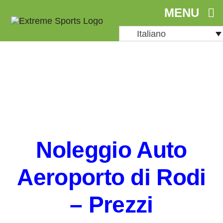
Skip
MENU
to
Italiano
content
No
Noleggio Auto
n
Aeroporto di Rodi
– Prezzi