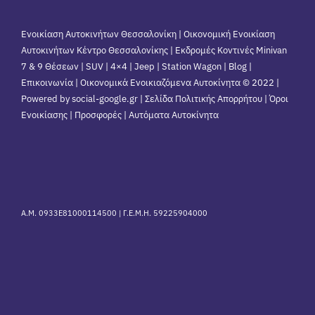
Ενοικίαση Αυτοκινήτων Θεσσαλονίκη | Οικονομική Ενοικίαση
Αυτοκινήτων Κέντρο Θεσσαλονίκης | Εκδρομές Κοντινές Minivan
7 & 9 Θέσεων | SUV | 4×4 | Jeep | Station Wagon |
Blog
|
Επικοινωνία
| Οικονομικά Ενοικιαζόμενα Αυτοκίνητα © 2022 |
Powered by social-google.gr | Σελίδα Πολιτικής Απορρήτου | Όροι
Ενοικίασης | Προσφορές | Αυτόματα Αυτοκίνητα
Α.Μ. 0933Ε81000114500 |
Γ.Ε.Μ.Η. 59225904000