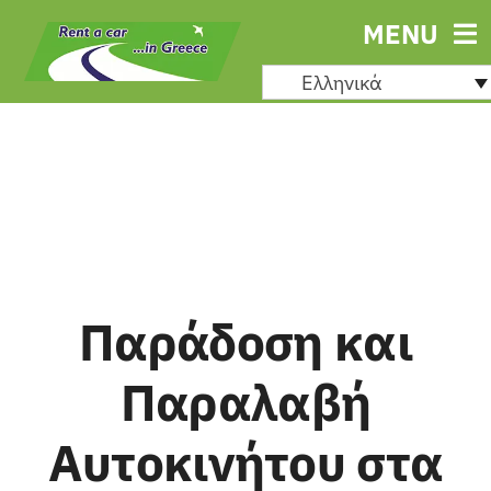
Μετάβαση
MENU
στο
Ελληνικά
περιεχόμενο
Παράδοση και
Παραλαβή
Αυτοκινήτου στα
Ενοικ