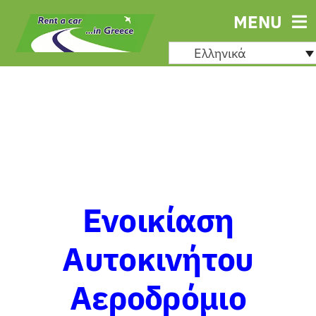
Μετάβαση
MENU
στο
Ελληνικά
περιεχόμενο
Ενοικίαση
Αυτοκινήτου
Αεροδρόμιο
Ενοικ