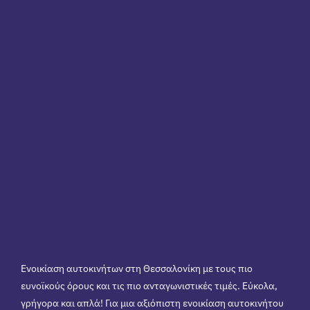
Ενοικίαση αυτοκινήτων στη Θεσσαλονίκη με τους πιο
ευνοϊκούς όρους και τις πιο ανταγωνιστικές τιμές. Εύκολα,
γρήγορα και απλά! Για μια αξιόπιστη ενοικίαση αυτοκινήτου