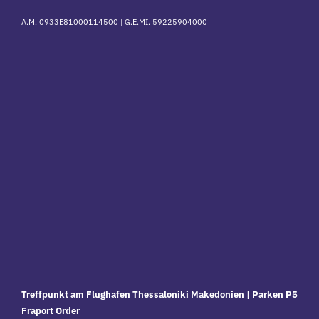
A.M. 0933E81000114500 |
G.E.MI. 59225904000
Treffpunkt am Flughafen Thessaloniki Makedonien | Parken P5
Fraport Order